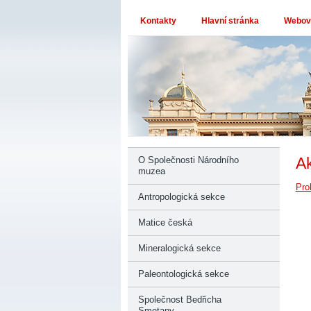
Kontakty
Hlavní stránka
Webové
Ak
O Společnosti Národního
muzea
Pro
Antropologická sekce
Matice česká
Mineralogická sekce
Paleontologická sekce
Společnost Bedřicha
Smetany