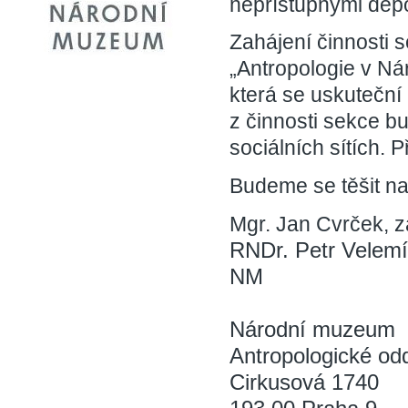
nepřístupnými depo
Zahájení činnosti 
„Antropologie v N
která se uskuteční
z činnosti sekce b
sociálních sítích. 
Budeme se těšit na
Mgr. Jan Cvrček, 
RNDr. Petr Velemí
NM
Národní muzeum
Antropologické od
Cirkusová 1740