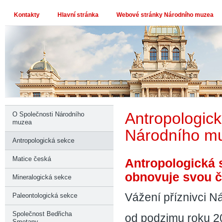
Kontakty
Hlavní stránka
Webové stránky Národního muzea
Antropologick
O Společnosti Národního
muzea
Národního m
Antropologická sekce
Matice česká
Antropologická 
obnovuje svou č
Mineralogická sekce
Vážení příznivci 
Paleontologická sekce
Společnost Bedřicha
od podzimu roku 20
Smetany