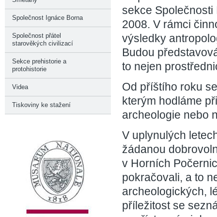
sekce Společnosti 
Společnost Ignáce Borna
2008. V rámci čin
výsledky antropol
Společnost přátel
starověkých civilizací
Budou představová
Sekce prehistorie a
to nejen prostřednic
protohistorie
Od příštího roku s
Videa
kterým hodláme přiz
Tiskoviny ke stažení
archeologie nebo ne
V uplynulých letec
žádanou dobrovoln
v Horních Počernic
pokračovali, a to 
archeologických, l
příležitost se sezn