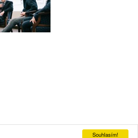
Souhlasím!
kční systém
WebRedakce
-
NETservis s.r.o.
© 2026