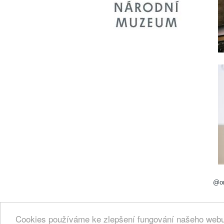
@on
Cookies používáme ke zlepšení fungování našeho webu.