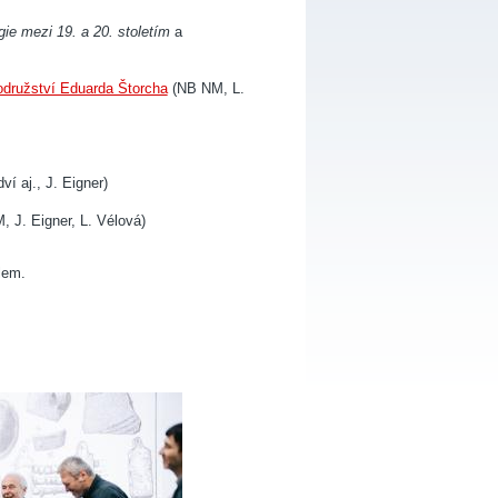
ie mezi 19. a 20. stoletím
a
družství Eduarda Štorcha
(NB NM, L.
í aj., J. Eigner)
 J. Eigner, L. Vélová)
lem.