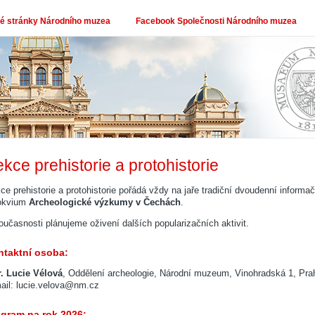
 stránky Národního muzea
Facebook Společnosti Národního muzea
kce prehistorie a protohistorie
ce prehistorie a protohistorie pořádá vždy na jaře tradiční dvoudenní informač
okvium
Archeologické výzkumy v Čechách
.
oučasnosti plánujeme oživení dalších popularizačních aktivit.
taktní osoba:
. Lucie Vélová
, Oddělení archeologie, Národní muzeum, Vinohradská 1, Pra
ail: lucie.velova@nm.cz
gram na rok 2026: