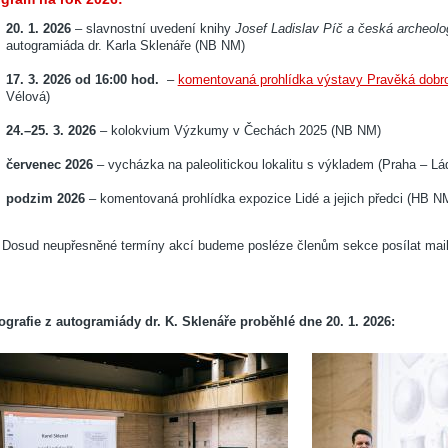
20. 1. 2026
– slavnostní uvedení knihy
Josef Ladislav Píč a česká archeolog
autogramiáda dr. Karla Sklenáře (NB NM)
17. 3. 2026 od 16:00 hod.
–
komentovaná prohlídka výstavy Pravěká dobro
Vélová)
24.–25. 3. 2026
– kolokvium Výzkumy v Čechách 2025 (NB NM)
červenec 2026
– vycházka na paleolitickou lokalitu s výkladem (Praha – Ládv
podzim 2026
– komentovaná prohlídka expozice Lidé a jejich předci (HB NM,
Dosud neupřesněné termíny akcí budeme posléze členům sekce posílat mai
ografie z autogramiády dr. K. Sklenáře proběhlé dne 20. 1. 2026: