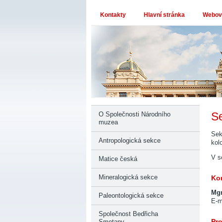
Kontakty
Hlavní stránka
Webové
Se
O Společnosti Národního
muzea
Sek
Antropologická sekce
kol
V s
Matice česká
Mineralogická sekce
Kon
Mgr
Paleontologická sekce
E-m
Společnost Bedřicha
Pro
Smetany