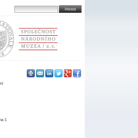
ní
ha 1