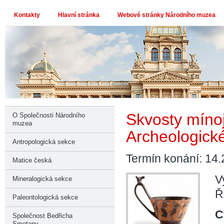
Kontakty
Hlavní stránka
Webové stránky Národního muzea
Skvosty mínoj
O Společnosti Národního
muzea
Archeologick
Antropologická sekce
Termín konání: 14.
Matice česká
V
Mineralogická sekce
Ř
Paleontologická sekce
C
Společnost Bedřicha
Smetany