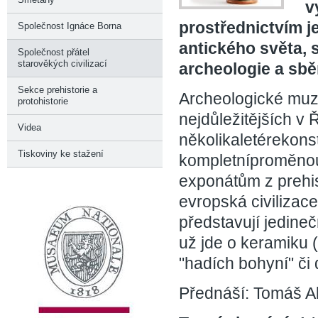
v
prostřednictvím j
Společnost Ignáce Borna
antického světa, 
Společnost přátel
starověkých civilizací
archeologie a sbě
Sekce prehistorie a
Archeologické muze
protohistorie
nejdůležitějších v
Videa
několikaletérekonst
Tiskoviny ke stažení
kompletníproměnou
exponátům z prehis
evropská civilizace
představují jedineč
už jde o keramiku 
"hadích bohyní" či
Přednáší: Tomáš A