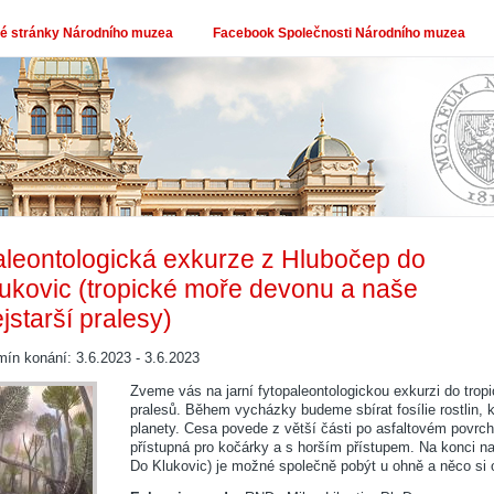
 stránky Národního muzea
Facebook Společnosti Národního muzea
leontologická exkurze z Hlubočep do
ukovic (tropické moře devonu a naše
jstarší pralesy)
mín konání: 3.6.2023 - 3.6.2023
Zveme vás na jarní fytopaleontologickou exkurzi do trop
pralesů. Během vycházky budeme sbírat fosílie rostlin, kt
planety. Cesa povede z větší části po asfaltovém povrc
přístupná pro kočárky a s horším přístupem. Na konci na
Do Klukovic) je možné společně pobýt u ohně a něco si 