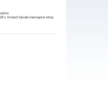
svačinu
128 v místech bývalé tramvajové točny