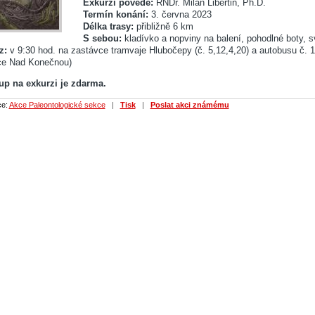
Exkurzi povede:
RNDr. Milan Libertin, Ph.D.
Termín konání:
3. června 2023
Délka trasy:
přibližně 6 km
S sebou:
kladívko a nopviny na balení, pohodlné boty, 
z:
v 9:
30 hod. na zastávce tramvaje Hlubočepy (č. 5,12,4,20) a autobusu č. 
ice Nad Konečnou)
up na exkurzi je zdarma.
ce:
Akce Paleontologické sekce
|
Tisk
|
Poslat akci známému