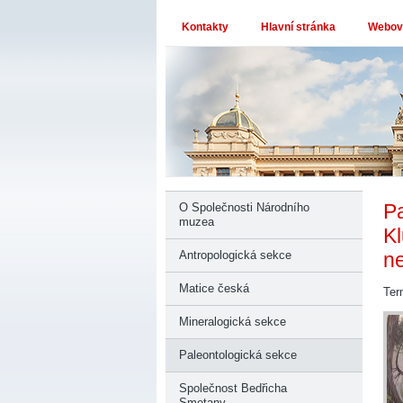
Kontakty
Hlavní stránka
Webové
Pa
O Společnosti Národního
muzea
Kl
Antropologická sekce
ne
Matice česká
Ter
Mineralogická sekce
Paleontologická sekce
Společnost Bedřicha
Smetany