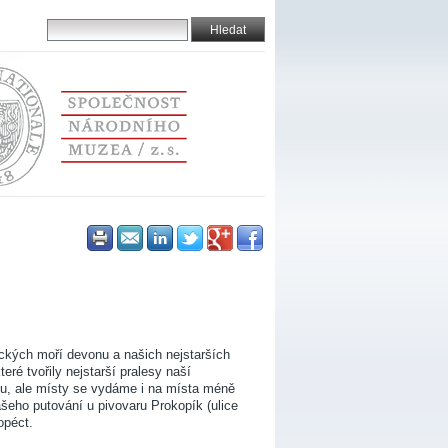
ických moří devonu a našich nejstarších
eré tvořily nejstarší pralesy naší
hu, ale místy se vydáme i na místa méně
šeho putování u pivovaru Prokopík (ulice
opéct.