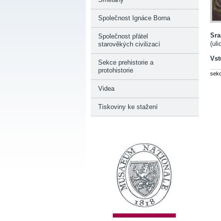
Společnost Ignáce Borna
Sra
Společnost přátel
(ul
starověkých civilizací
Vst
Sekce prehistorie a
protohistorie
sek
Videa
Tiskoviny ke stažení