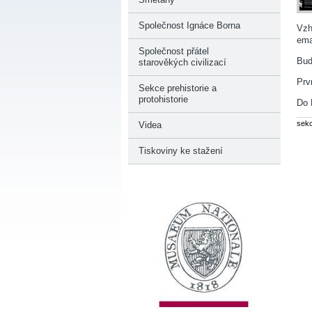
Společnost Ignáce Borna
Vzh
ema
Společnost přátel
Bud
starověkých civilizací
Prv
Sekce prehistorie a
protohistorie
Do 
sek
Videa
Tiskoviny ke stažení