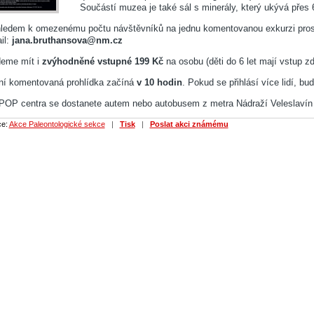
Součástí muzea je také sál s minerály, který ukývá přes 6
ledem k omezenému počtu návštěvníků na jednu komentovanou exkurzi prosí
il:
jana.bruthansova@nm.cz
eme mít i
zvýhodněné vstupné
199 Kč
na osobu (děti do 6 let mají vstup z
ní komentovaná prohlídka začíná
v 10 hodin
. Pokud se přihlásí více lidí, bu
POP centra se dostanete autem nebo autobusem z metra Nádraží Veleslavín č
ce:
Akce Paleontologické sekce
|
Tisk
|
Poslat akci známému