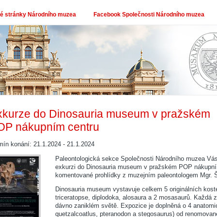
 stránky Národního muzea
Facebook Společnosti Národního muzea
xkurze do Dinosauria museum v pražském
OP nákupním centru
mín konání: 21.1.2024 - 21.1.2024
Paleontologická sekce Společnosti Národního muzea Vás 
exkurzi do Dinosauria museum v pražském POP nákupním
komentované prohlídky z muzejním paleontologem Mgr.
Dinosauria museum vystavuje celkem 5 originálních koste
triceratopse, diplodoka, alosaura a 2 mosasaurů. Každá z 
dávno zaniklém světě. Expozice je doplněná o 4 anatomi
quetzalcoatlus, pteranodon a stegosaurus) od renomovan