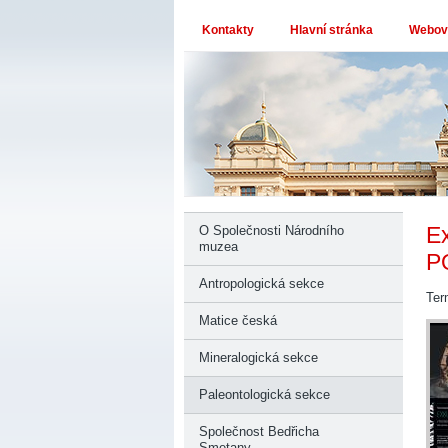
Kontakty
Hlavní stránka
Webové
E
O Společnosti Národního
muzea
P
Antropologická sekce
Ter
Matice česká
Mineralogická sekce
Paleontologická sekce
Společnost Bedřicha
Smetany