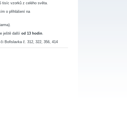
 tisíc vzorků z celého světa.
m o přihlášení na
darma).
de ještě další
od 13 hodin
.
i Bořislavka č. 312, 322, 356, 414