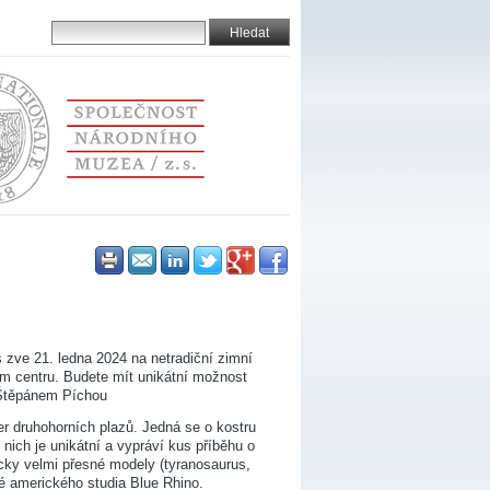
zve 21. ledna 2024 na netradiční zimní
 centru. Budete mít unikátní možnost
 Štěpánem Píchou
r druhohorních plazů. Jedná se o kostru
nich je unikátní a vypráví kus příběhu o
cky velmi přesné modely (tyranosaurus,
é amerického studia Blue Rhino.