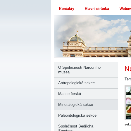
Kontakty
Hlavní stránka
Webové
Ne
O Společnosti Národního
muzea
Ter
Antropologická sekce
Matice česká
Mineralogická sekce
Paleontologická sekce
sek
Společnost Bedřicha
Smetany