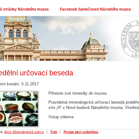
 stránky Národního muzea
Facebook Společnosti Národního muzea
dělní určovací beseda
mín konání: 5.11.2017
Přineste své minerály do muzea.
Pravidelná mineralogická určovací beseda proběhn
síni „H“ v Nové budově Národního muzea, Vinohra
Vstup zdarma
ce:
Akce Mineralogické sekce
|
Tisk
|
Poslat akci známému