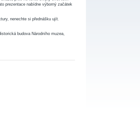
tato prezentace nabídne výborný začátek
ury, nenechte si přednášku ujít.
 Historická budova Národního muzea,