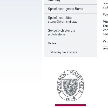
fas
a p
Společnost Ignáce Borna
Pok
Společnost přátel
starověkých civilizací
Pře
Ter
Vác
Sekce prehistorie a
Kon
protohistorie
Vst
Videa
sek
Tiskoviny ke stažení