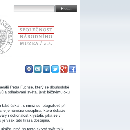
erálů Petra Fuchse, který se dlouhodobě
lů a odhalování světa, jenž běžnému oku
 také úskalí, s nimiž se fotografové při
afie je náročná disciplína, která dokáže
tvary i dokonalost krystalů, jaká se v
u je však tato krása dostupná.
 ukáže, proč ho tento skrytý svět tolik