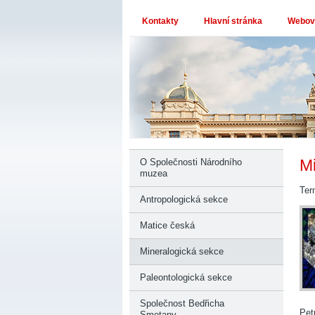
Kontakty
Hlavní stránka
Webové
Mi
O Společnosti Národního
muzea
Ter
Antropologická sekce
Matice česká
Mineralogická sekce
Paleontologická sekce
Společnost Bedřicha
Pet
Smetany