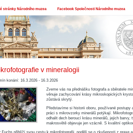
 stránky Národního muzea
Facebook Společnosti Národního muzea
krofotografie v mineralogii
mín konání: 16.3.2026 - 16.3.2026
Zveme vás na přednášku fotografa a sběratele min
věnuje zachycování krásy mikroskopických krysta
zůstává skrytý.
Představíme si historii oboru, používané postupy a
práci s mikrovzorky minerálů potýkají. Mikrofotogr
odhalit dech beroucí krásu minerálů, jejich barvy, 
makrosvětě objevuje jen vzácně. S kvalitní optiko
r Fuchs přiblíží svou cestu k mikrofotografii, podělí se o zkušenosti z praxe a