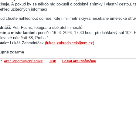
cinuje. A pokud by se někdo rád pokusil o podobné snímky i vlastní cestou, 
řehled užitečných informací.
ud chcete nahlédnout do říše, kde i milimetr skrývá nečekané umělecké strukt
dnáší:
Petr Fuchs, fotograf a sběratel minerálů
mín a místo konání:
pondělí 16. 3. 2026, 17.30 hod., přednáškový sál 102,
lavské náměstí 68, Praha 1
takt:
Lukáš Zahradníček (
lukas.zahradnicek@nm.cz
)
upné zdarma
ce:
Akce Mineralogické sekce
|
Tisk
|
Poslat akci známému