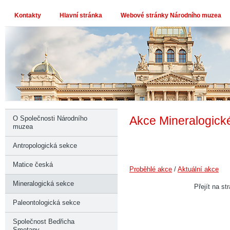
Kontakty
Hlavní stránka
Webové stránky Národního muzea
Akce Mineralogick
O Společnosti Národního
muzea
Antropologická sekce
Matice česká
Proběhlé akce
/
Aktuální akce
Mineralogická sekce
Přejít na st
Paleontologická sekce
Společnost Bedřicha
Smetany