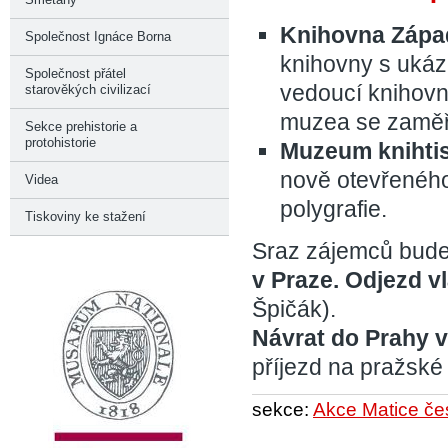
Knihovna Záp
Společnost Ignáce Borna
knihovny s ukázk
Společnost přátel
vedoucí knihovn
starověkých civilizací
muzea se zaměře
Sekce prehistorie a
protohistorie
Muzeum knihtis
nově otevřenéh
Videa
polygrafie.
Tiskoviny ke stažení
Sraz zájemců bud
v Praze. Odjezd v
Špičák).
Návrat do Prahy 
příjezd na pražské 
sekce:
Akce Matice če