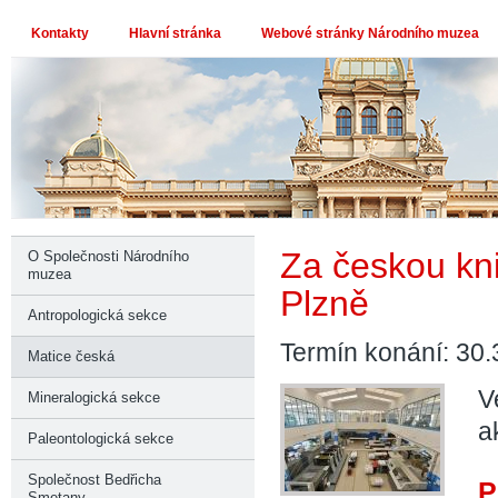
Kontakty
Hlavní stránka
Webové stránky Národního muzea
Za českou kni
O Společnosti Národního
muzea
Plzně
Antropologická sekce
Termín konání: 30.
Matice česká
V
Mineralogická sekce
a
Paleontologická sekce
Společnost Bedřicha
P
Smetany