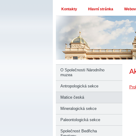
Kontakty
Hlavní stránka
Webové
A
O Společnosti Národního
muzea
Antropologická sekce
Pro
Matice česká
Mineralogická sekce
Paleontologická sekce
Společnost Bedřicha
Smetany