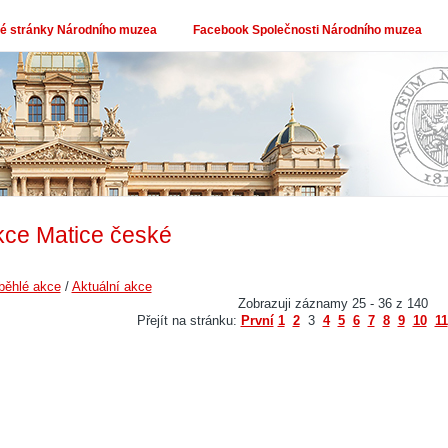
 stránky Národního muzea
Facebook Společnosti Národního muzea
kce Matice české
běhlé akce
/
Aktuální akce
Zobrazuji záznamy 25 - 36 z 140
Přejít na stránku:
První
1
2
3
4
5
6
7
8
9
10
11