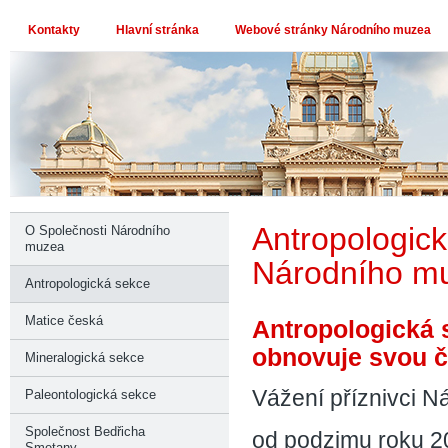
Kontakty
Hlavní stránka
Webové stránky Národního muzea
Antropologick
O Společnosti Národního
muzea
Národního m
Antropologická sekce
Matice česká
Antropologická 
obnovuje svou č
Mineralogická sekce
Vážení příznivci 
Paleontologická sekce
Společnost Bedřicha
od podzimu roku 20
Smetany