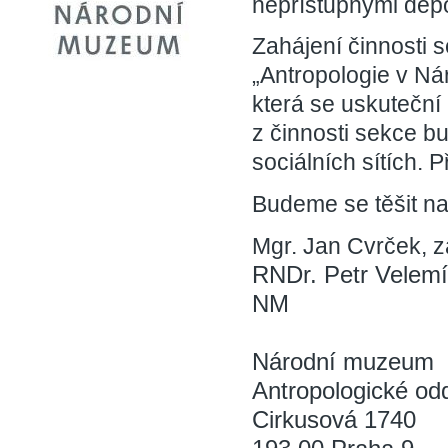
nepřístupnými depo
Zahájení činnosti 
„Antropologie v N
která se uskuteční
z činnosti sekce b
sociálních sítích. 
Budeme se těšit na
Mgr. Jan Cvrček, 
RNDr. Petr Velemí
NM
Národní muzeum
Antropologické od
Cirkusová 1740