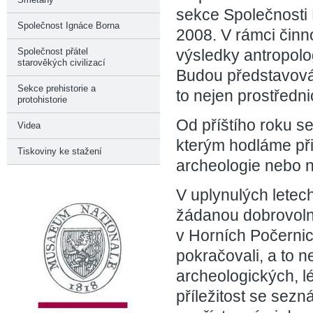
sekce Společnosti 
Společnost Ignáce Borna
2008. V rámci čin
výsledky antropol
Společnost přátel
starověkých civilizací
Budou představová
Sekce prehistorie a
to nejen prostřednic
protohistorie
Od příštího roku s
Videa
kterým hodláme přiz
Tiskoviny ke stažení
archeologie nebo ne
V uplynulých letec
žádanou dobrovoln
v Horních Počernic
pokračovali, a to 
archeologických, l
příležitost se sezn