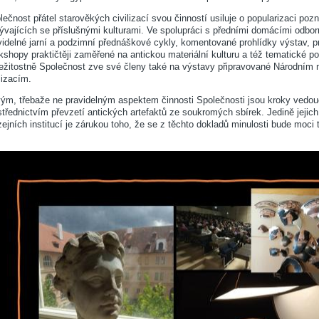
lečnost přátel starověkých civilizací svou činností usiluje o popularizaci poz
ývajících se příslušnými kulturami. Ve spolupráci s předními domácími odb
videlné jarní a podzimní přednáškové cykly, komentované prohlídky výstav, p
kshopy praktičtěji zaměřené na antickou materiální kulturu a též tematické 
ležitostně Společnost zve své členy také na výstavy připravované Národn
lizacím.
ým, třebaže ne pravidelným aspektem činnosti Společnosti jsou kroky vedou
střednictvím převzetí antických artefaktů ze soukromých sbírek. Jedině jejic
ejních institucí je zárukou toho, že se z těchto dokladů minulosti bude moci tě