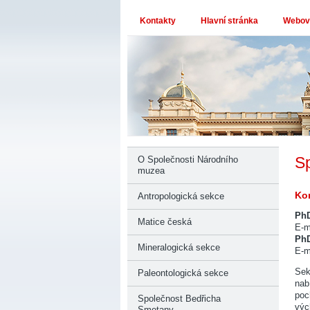
Kontakty
Hlavní stránka
Webové
Sp
O Společnosti Národního
muzea
Kon
Antropologická sekce
PhD
Matice česká
E-m
PhD
Mineralogická sekce
E-m
Sek
Paleontologická sekce
nab
poc
Společnost Bedřicha
výc
Smetany