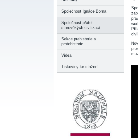
Spo
Společnost Ignáce Borna
zab
pra
Společnost přátel
wor
starověkých civilizací
Pří
civi
Sekce prehistorie a
Nov
protohistorie
pro
muz
Videa
Tiskoviny ke stažení