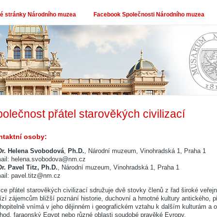
 stránky Národního muzea
Facebook Společnosti Národního muzea
olečnost přátel starověkých civilizací
taktní osoby:
r. Helena Svobodová
,
Ph.D.
, Národní muzeum, Vinohradská 1, Praha 1
ail: helena.svobodova@nm.cz
r. Pavel Titz, Ph.D.
, Národní muzeum
, Vinohradská 1, Praha 1
ail: pavel.titz@nm.cz
ce přátel starověkých civilizací sdružuje dvě stovky členů z řad široké veřej
ízí zájemcům bližší poznání historie, duchovní a hmotné kultury antického, 
hopitelně vnímá v jeho dějinném i geografickém vztahu k dalším kulturám a o
hod, faraonský Egypt nebo různé oblasti soudobé pravěké Evropy.