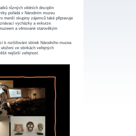
natků různých vědních disciplín
orníky pořádá v Národním muzeu
ro menší skupiny zájemců také připravuje
poznávací vycházky a exkurze.
ím muzeem a věnované starověkým
cí k rozšiřování sbírek Národního muzea
h uložení ve sbírkách veřejných
šit nejširší veřejnost.