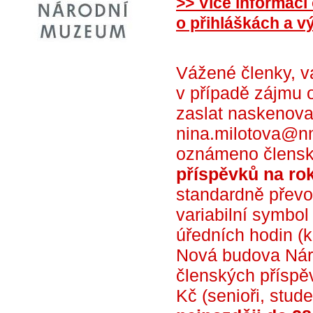
>> Více informací
o přihláškách a v
Vážené členky, 
v případě zájmu 
zaslat naskenova
nina.milotova@n
oznámeno člensk
příspěvků na ro
standardně převo
variabilní symbol
úředních hodin (k
Nová budova Nár
členských příspěv
Kč (senioři, stude