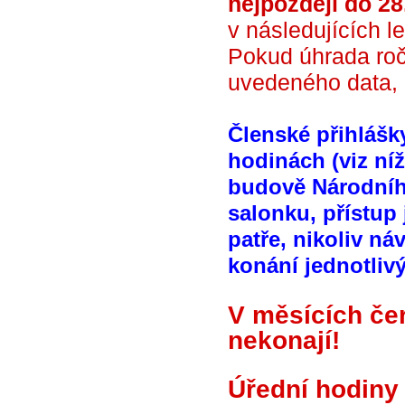
nejpozději do 28
v následujících l
Pokud úhrada ro
uvedeného data, 
Členské přihlášky
hodinách (viz ní
budově Národního
salonku, přístup
patře, nikoliv n
konání jednotliv
V měsících če
nekonají!
Úřední hodiny 