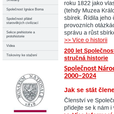
roku 1822 jako vl
(tehdy Muzea Králo
Společnost Ignáce Borna
sbírek. Řídila jeho
Společnost přátel
starověkých civilizací
provozních otázká
správu a růst sbír
Sekce prehistorie a
protohistorie
>> Více o historii
Videa
200 let Společnos
Tiskoviny ke stažení
stručná historie
Společnost Náro
2000–2024
Jak se stát čle
Členství ve Spole
přidejte se k nám i 