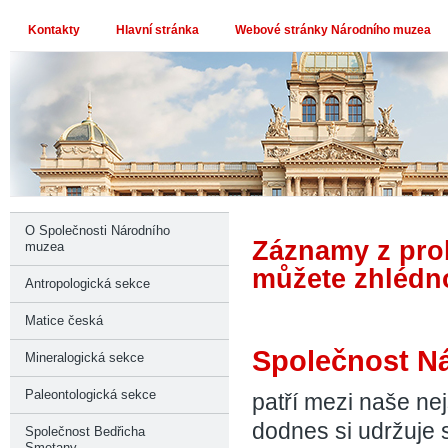
Kontakty
Hlavní stránka
Webové stránky Národního muzea
O Společnosti Národního
Záznamy z pro
muzea
můžete zhlédn
Antropologická sekce
Matice česká
Společnost Ná
Mineralogická sekce
Paleontologická sekce
patří mezi naše nej
dodnes si udržuje 
Společnost Bedřicha
Smetany