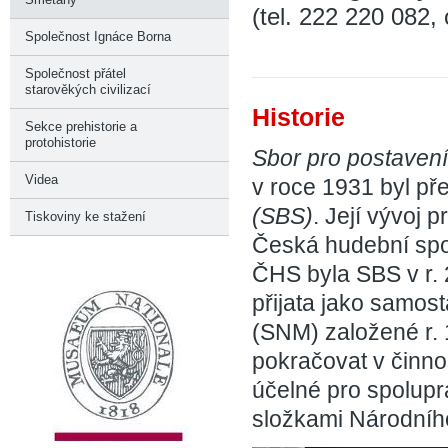
(tel. 222 220 082
Společnost Ignáce Borna
Společnost přátel
starověkých civilizací
Historie
Sekce prehistorie a
protohistorie
Sbor pro postaven
Videa
v roce 1931 byl p
(SBS)
. Její vývoj 
Tiskoviny ke stažení
Česká hudební spo
ČHS byla SBS v r.
přijata jako samo
(SNM) založené r. 
pokračovat v činnos
účelné pro spolupr
složkami Národního