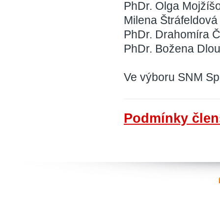
PhDr. Olga Mojžíš
Milena Štráfeldov
PhDr. Drahomíra 
PhDr. Božena Dlo
Ve výboru SNM Spo
Podmínky člen