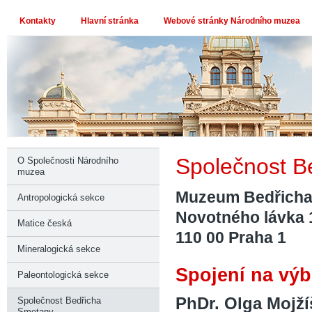
Kontakty
Hlavní stránka
Webové stránky Národního muzea
Společnost B
O Společnosti Národního
muzea
Muzeum Bedřicha
Antropologická sekce
Novotného lávka 
Matice česká
11
0 00 Praha 1
Mineralogická sekce
Spojení na vý
Paleontologická sekce
PhDr. Olga Mojž
Společnost Bedřicha
Smetany