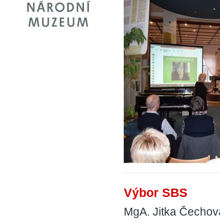
Výbor SBS
MgA. Jitka Čechov